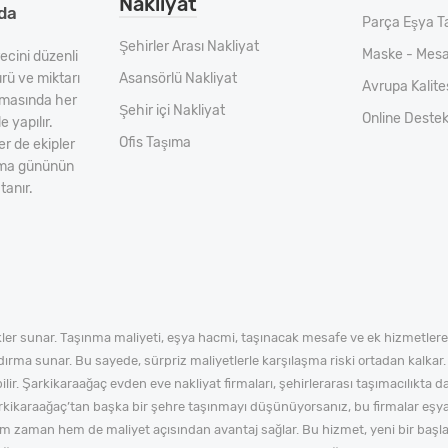
Nakliyat
da
Parça Eşya T
Şehirler Arası Nakliyat
Maske - Mesa
ecini düzenli
ürü ve miktarı
Asansörlü Nakliyat
Avrupa Kalit
şamasında her
Şehir içi Nakliyat
Online Deste
 yapılır.
Ofis Taşıma
er de ekipler
ınma gününün
tanır.
er sunar. Taşınma maliyeti, eşya hacmi, taşınacak mesafe ve ek hizmetlere g
dırma sunar. Bu sayede, sürpriz maliyetlerle karşılaşma riski ortadan kalkar.
ir. Şarkikaraağaç evden eve nakliyat firmaları, şehirlerarası taşımacılıkta d
. Şarkikaraağaç’tan başka bir şehre taşınmayı düşünüyorsanız, bu firmalar eşyal
em zaman hem de maliyet açısından avantaj sağlar. Bu hizmet, yeni bir başla