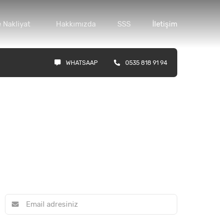
 Nakliyat
Hakkımızda
SSS
İletişim
WHATSAAP
0535 818 91 94