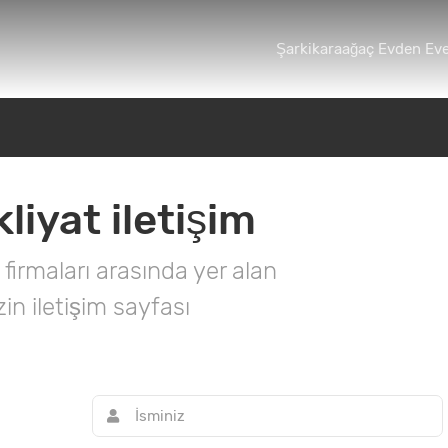
Şarkikaraağaç Evden Eve
iyat iletişim
firmaları arasında yer alan
in iletişim sayfası