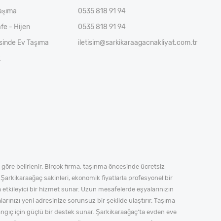
aşıma
0535 818 91 94
fe - Hijen
0535 818 91 94
esinde Ev Taşıma
iletisim@sarkikaraagacnakliyat.com.tr
k
öre belirlenir. Birçok firma, taşınma öncesinde ücretsiz
 Şarkikaraağaç sakinleri, ekonomik fiyatlarla profesyonel bir
a etkileyici bir hizmet sunar. Uzun mesafelerde eşyalarınızın
arınızı yeni adresinize sorunsuz bir şekilde ulaştırır. Taşıma
ngıç için güçlü bir destek sunar. Şarkikaraağaç’ta evden eve