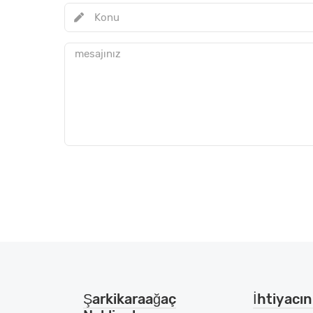
Şarkikaraağaç
İhtiyacını