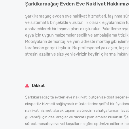
Şarkikaraağaç Evden Eve Nakliyat Hakkımız
Şarkikaraağaç evden eve nakliyat hizmetleri, taşınma sür
ve sistematik bir şekilde yürütür. İlk olarak, eşyalarınızın t
analiz edilerek bir taşıma planı oluşturulur. Paketleme a
eşya için uygun malzemeler seçilir ve ambalajlama titizlikle
Mobilyaların demontajı ve yeni adreste montajı gibi işleml
tarafından gerçekleştirilir. Bu profesyonel yaklaşım, taş
stresini azaltır ve size yeni evinizin keyfini çıkarma imkânı 
Dikkat
Şarkikaraağaç’ta evden eve nakliyat, bütçenize dost seçenekl
ekspertiz hizmeti sağlayarak müşterilerine şeffaf bir fiyatlan
nakliyat hizmeti alarak taşınma sürecini rahatça tamamlayabil
güvenliği için özel araçlar ve dikkatli planlamalar kullanılır
süreci, mesafeye ve yol koşullarına göre optimize edilerek h